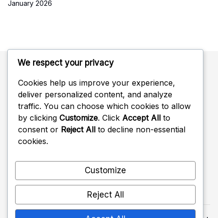
January 2026
We respect your privacy
Cookies help us improve your experience,
Kategorien
deliver personalized content, and analyze
traffic. You can choose which cookies to allow
Defensive Formationen im Volleyball
by clicking
Customize
. Click
Accept All
to
consent or
Reject All
to decline non-essential
Kommunikationsstrategien in der Volleyballabwehr
cookies.
Positionierungstechniken für die Volleyballabwehr
Customize
Reject All