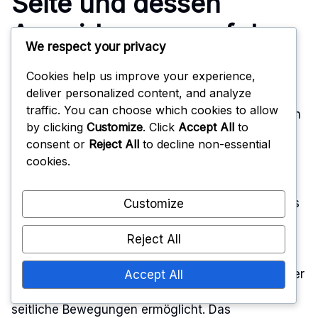
Seite und dessen
Auswirkungen auf das
We respect your privacy
Gleichgewicht
Cookies help us improve your experience,
deliver personalized content, and analyze
traffic. You can choose which cookies to allow
Ein übermäßiges Engagement auf einer Seite kann
by clicking
Customize
. Click
Accept All
to
das Gleichgewicht eines Spielers erheblich
consent or
Reject All
to decline non-essential
beeinträchtigen und es schwierig machen, auf
cookies.
unerwartete Spielzüge zu reagieren. Wenn ein
Spieler sich zu weit in eine Richtung lehnt, wird er
anfällig für schnelle Änderungen der Flugbahn des
Customize
Balls. Dies kann zu verpassten Gelegenheiten für
effektive Abwehraktionen oder Blocks führen.
Reject All
Um das Gleichgewicht zu halten, sollten die Spieler
Accept All
eine neutrale Haltung einnehmen, die schnelle
seitliche Bewegungen ermöglicht. Das