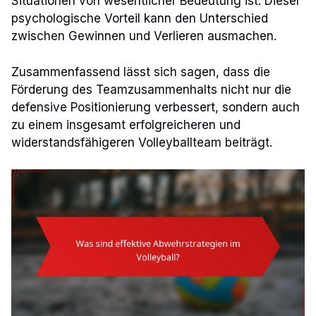
Situationen von wesentlicher Bedeutung ist. Dieser
psychologische Vorteil kann den Unterschied
zwischen Gewinnen und Verlieren ausmachen.
Zusammenfassend lässt sich sagen, dass die
Förderung des Teamzusammenhalts nicht nur die
defensive Positionierung verbessert, sondern auch
zu einem insgesamt erfolgreicheren und
widerstandsfähigeren Volleyballteam beiträgt.