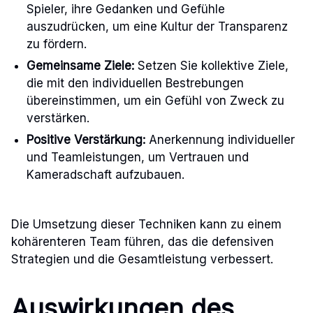
Spieler, ihre Gedanken und Gefühle
auszudrücken, um eine Kultur der Transparenz
zu fördern.
Gemeinsame Ziele:
Setzen Sie kollektive Ziele,
die mit den individuellen Bestrebungen
übereinstimmen, um ein Gefühl von Zweck zu
verstärken.
Positive Verstärkung:
Anerkennung individueller
und Teamleistungen, um Vertrauen und
Kameradschaft aufzubauen.
Die Umsetzung dieser Techniken kann zu einem
kohärenteren Team führen, das die defensiven
Strategien und die Gesamtleistung verbessert.
Auswirkungen des