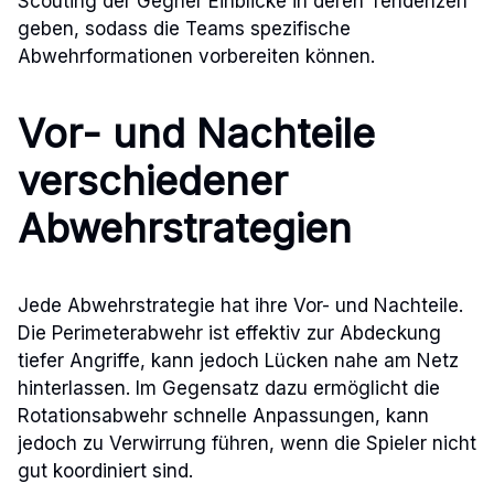
Scouting der Gegner Einblicke in deren Tendenzen
geben, sodass die Teams spezifische
Abwehrformationen vorbereiten können.
Vor- und Nachteile
verschiedener
Abwehrstrategien
Jede Abwehrstrategie hat ihre Vor- und Nachteile.
Die Perimeterabwehr ist effektiv zur Abdeckung
tiefer Angriffe, kann jedoch Lücken nahe am Netz
hinterlassen. Im Gegensatz dazu ermöglicht die
Rotationsabwehr schnelle Anpassungen, kann
jedoch zu Verwirrung führen, wenn die Spieler nicht
gut koordiniert sind.