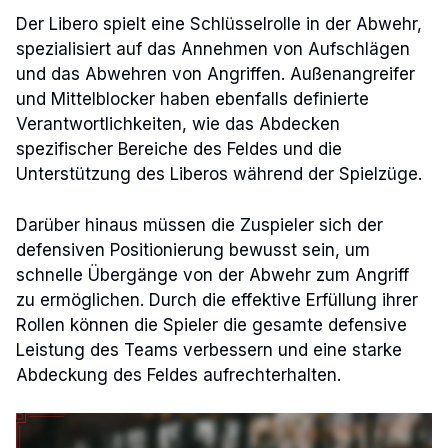
Der Libero spielt eine Schlüsselrolle in der Abwehr,
spezialisiert auf das Annehmen von Aufschlägen
und das Abwehren von Angriffen. Außenangreifer
und Mittelblocker haben ebenfalls definierte
Verantwortlichkeiten, wie das Abdecken
spezifischer Bereiche des Feldes und die
Unterstützung des Liberos während der Spielzüge.
Darüber hinaus müssen die Zuspieler sich der
defensiven Positionierung bewusst sein, um
schnelle Übergänge von der Abwehr zum Angriff
zu ermöglichen. Durch die effektive Erfüllung ihrer
Rollen können die Spieler die gesamte defensive
Leistung des Teams verbessern und eine starke
Abdeckung des Feldes aufrechterhalten.