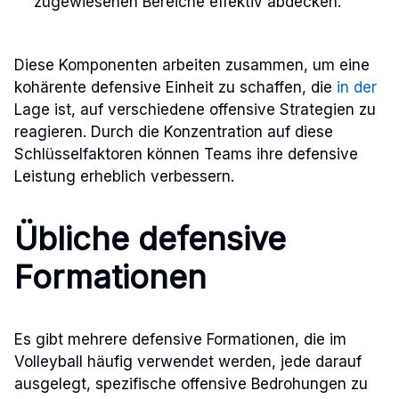
zugewiesenen Bereiche effektiv abdecken.
Diese Komponenten arbeiten zusammen, um eine
kohärente defensive Einheit zu schaffen, die
in der
Lage ist, auf verschiedene offensive Strategien zu
reagieren. Durch die Konzentration auf diese
Schlüsselfaktoren können Teams ihre defensive
Leistung erheblich verbessern.
Übliche defensive
Formationen
Es gibt mehrere defensive Formationen, die im
Volleyball häufig verwendet werden, jede darauf
ausgelegt, spezifische offensive Bedrohungen zu