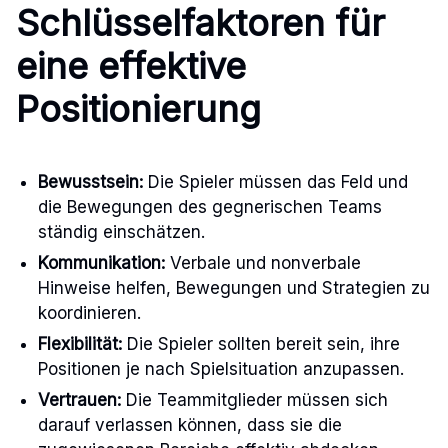
Schlüsselfaktoren für
eine effektive
Positionierung
Bewusstsein:
Die Spieler müssen das Feld und
die Bewegungen des gegnerischen Teams
ständig einschätzen.
Kommunikation:
Verbale und nonverbale
Hinweise helfen, Bewegungen und Strategien zu
koordinieren.
Flexibilität:
Die Spieler sollten bereit sein, ihre
Positionen je nach Spielsituation anzupassen.
Vertrauen:
Die Teammitglieder müssen sich
darauf verlassen können, dass sie die