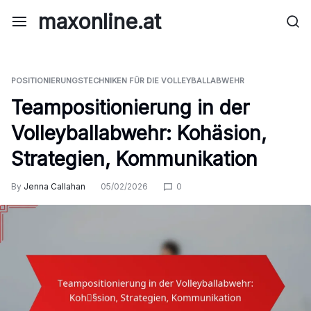
Skip
maxonline.at
to
content
POSITIONIERUNGSTECHNIKEN FÜR DIE VOLLEYBALLABWEHR
Teampositionierung in der
Volleyballabwehr: Kohäsion,
Strategien, Kommunikation
By
Jenna Callahan
05/02/2026
0