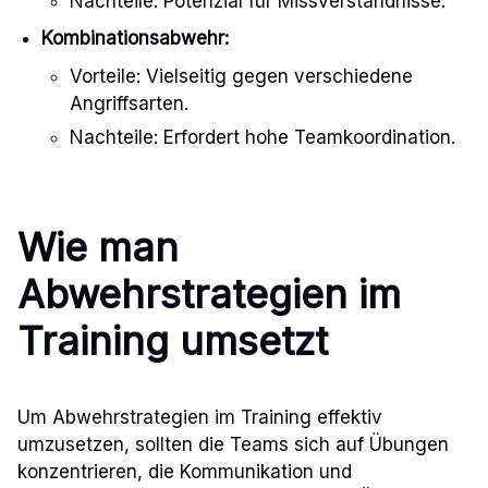
Nachteile: Potenzial für Missverständnisse.
Kombinationsabwehr:
Vorteile: Vielseitig gegen verschiedene
Angriffsarten.
Nachteile: Erfordert hohe Teamkoordination.
Wie man
Abwehrstrategien im
Training umsetzt
Um Abwehrstrategien im Training effektiv
umzusetzen, sollten die Teams sich auf Übungen
konzentrieren, die Kommunikation und