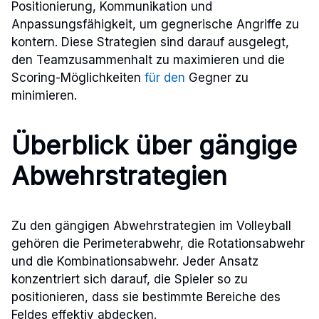
Positionierung, Kommunikation und
Anpassungsfähigkeit, um gegnerische Angriffe zu
kontern. Diese Strategien sind darauf ausgelegt,
den Teamzusammenhalt zu maximieren und die
Scoring-Möglichkeiten
für den
Gegner zu
minimieren.
Überblick über gängige
Abwehrstrategien
Zu den gängigen Abwehrstrategien im Volleyball
gehören die Perimeterabwehr, die Rotationsabwehr
und die Kombinationsabwehr. Jeder Ansatz
konzentriert sich darauf, die Spieler so zu
positionieren, dass sie bestimmte Bereiche des
Feldes effektiv abdecken.