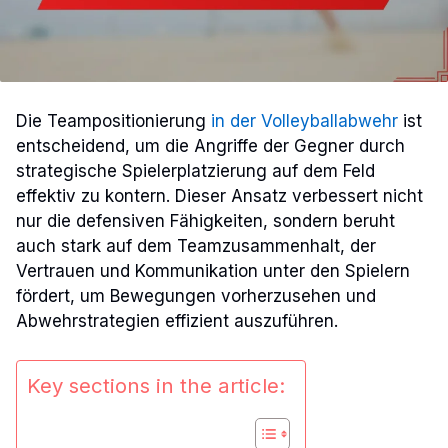
Die Teampositionierung
in der Volleyballabwehr
ist
entscheidend, um die Angriffe der Gegner durch
strategische Spielerplatzierung auf dem Feld
effektiv zu kontern. Dieser Ansatz verbessert nicht
nur die defensiven Fähigkeiten, sondern beruht
auch stark auf dem Teamzusammenhalt, der
Vertrauen und Kommunikation unter den Spielern
fördert, um Bewegungen vorherzusehen und
Abwehrstrategien effizient auszuführen.
Key sections in the article: