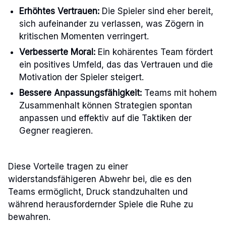
Erhöhtes Vertrauen:
Die Spieler sind eher bereit,
sich aufeinander zu verlassen, was Zögern in
kritischen Momenten verringert.
Verbesserte Moral:
Ein kohärentes Team fördert
ein positives Umfeld, das das Vertrauen und die
Motivation der Spieler steigert.
Bessere Anpassungsfähigkeit:
Teams mit hohem
Zusammenhalt können Strategien spontan
anpassen und effektiv auf die Taktiken der
Gegner reagieren.
Diese Vorteile tragen zu einer
widerstandsfähigeren Abwehr bei, die es den
Teams ermöglicht, Druck standzuhalten und
während herausfordernder Spiele die Ruhe zu
bewahren.