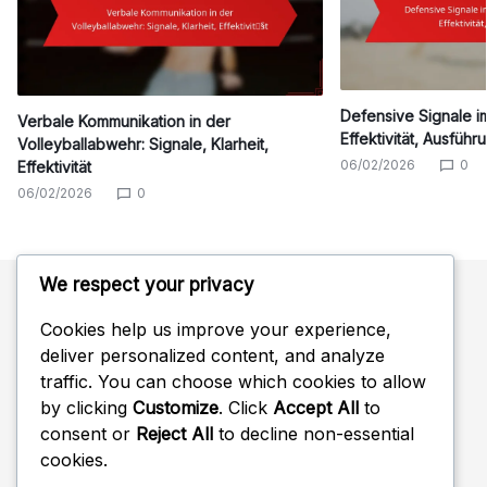
Defensive Signale im 
Verbale Kommunikation in der
Effektivität, Ausführ
Volleyballabwehr: Signale, Klarheit,
06/02/2026
0
Effektivität
06/02/2026
0
We respect your privacy
Cookies help us improve your experience,
Kategorien
deliver personalized content, and analyze
traffic. You can choose which cookies to allow
Defensive Formationen im Volleyball
by clicking
Customize
. Click
Accept All
to
consent or
Reject All
to decline non-essential
Kommunikationsstrategien in der Volleyballabwehr
cookies.