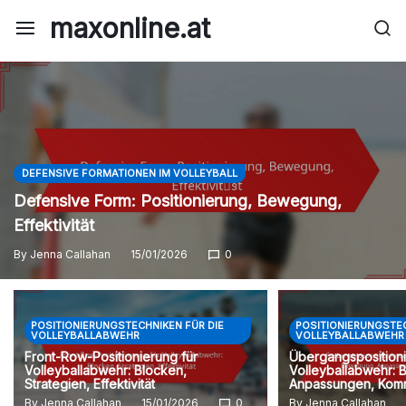
Skip
maxonline.at
to
content
DEFENSIVE FORMATIONEN IM VOLLEYBALL
Defensive Form: Positionierung, Bewegung,
Effektivität
By
Jenna Callahan
15/01/2026
0
POSITIONIERUNGSTECHNIKEN FÜR DIE
POSITIONIERUNGSTEC
VOLLEYBALLABWEHR
VOLLEYBALLABWEHR
Front-Row-Positionierung für
Übergangspositioni
Volleyballabwehr: Blocken,
Volleyballabwehr:
Strategien, Effektivität
Anpassungen, Komm
By
Jenna Callahan
15/01/2026
0
By
Jenna Callahan