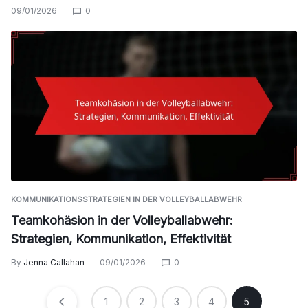
09/01/2026
0
KOMMUNIKATIONSSTRATEGIEN IN DER VOLLEYBALLABWEHR
Teamkohäsion in der Volleyballabwehr:
Strategien, Kommunikation, Effektivität
By
Jenna Callahan
09/01/2026
0
Posts
1
2
3
4
5