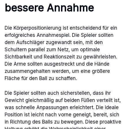
bessere Annahme
Die Körperpositionierung ist entscheidend für ein
erfolgreiches Annahmespiel. Die Spieler sollten
dem Aufschläger zugewandt sein, mit den
Schultern parallel zum Netz, um optimale
Sichtbarkeit und Reaktionszeit zu gewährleisten.
Die Arme sollten ausgestreckt und die Hände
zusammengehalten werden, um eine größere
Fläche für den Ball zu schaffen.
Die Spieler sollten auch sicherstellen, dass ihr
Gewicht gleichmäßig auf beiden Füßen verteilt ist,
was schnelle Anpassungen erleichtert. Die ideale
Position ist leicht nach vorne geneigt, bereit, sich
in Richtung des Balls zu bewegen. Diese proaktive
Haltung erhöht die Wahrscheinlichkeit einer