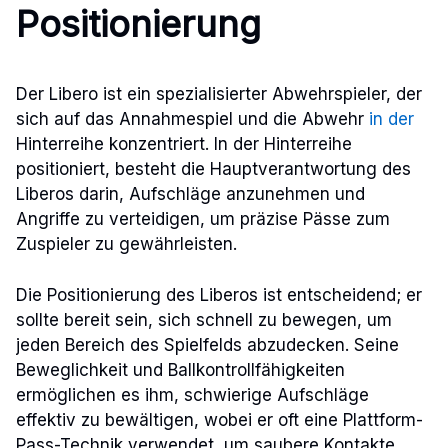
Positionierung
Der Libero ist ein spezialisierter Abwehrspieler, der
sich auf das Annahmespiel und die Abwehr
in der
Hinterreihe konzentriert. In der Hinterreihe
positioniert, besteht die Hauptverantwortung des
Liberos darin, Aufschläge anzunehmen und
Angriffe zu verteidigen, um präzise Pässe zum
Zuspieler zu gewährleisten.
Die Positionierung des Liberos ist entscheidend; er
sollte bereit sein, sich schnell zu bewegen, um
jeden Bereich des Spielfelds abzudecken. Seine
Beweglichkeit und Ballkontrollfähigkeiten
ermöglichen es ihm, schwierige Aufschläge
effektiv zu bewältigen, wobei er oft eine Plattform-
Pass-Technik verwendet, um saubere Kontakte