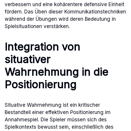
verbessern und eine kohärentere defensive Einheit
fördern. Das Üben dieser Kommunikationstechniken
während der Übungen wird deren Bedeutung in
Spielsituationen verstärken.
Integration von
situativer
Wahrnehmung in die
Positionierung
Situative Wahrnehmung ist ein kritischer
Bestandteil einer effektiven Positionierung im
Annahmespiel. Die Spieler müssen sich des
Spielkontexts bewusst sein, einschließlich des