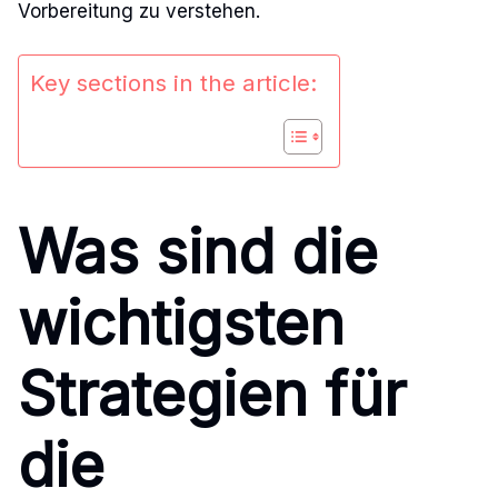
Vorbereitung zu verstehen.
Key sections in the article:
Was sind die
wichtigsten
Strategien für
die