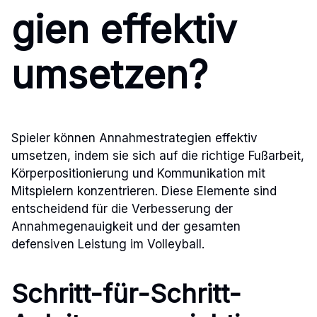
gien effektiv
umsetzen?
Spieler können Annahmestrategien effektiv
umsetzen, indem sie sich auf die richtige Fußarbeit,
Körperpositionierung und Kommunikation mit
Mitspielern konzentrieren. Diese Elemente sind
entscheidend für die Verbesserung der
Annahmegenauigkeit und der gesamten
defensiven Leistung im Volleyball.
Schritt-für-Schritt-