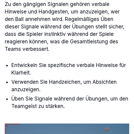
Zu den gängigen Signalen gehören verbale
Hinweise und Handgesten, um anzuzeigen, wer
den Ball annehmen wird. Regelmäßiges Üben
dieser Signale während der Übungen stellt sicher,
dass die Spieler instinktiv während der Spiele
reagieren können, was die Gesamtleistung des
Teams verbessert.
Entwickeln Sie spezifische verbale Hinweise für
Klarheit.
Verwenden Sie Handzeichen, um Absichten
anzuzeigen.
Üben Sie Signale während der Übungen, um den
Teamgeist zu stärken.