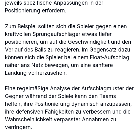
jeweils spezifische Anpassungen in der
Positionierung erfordern.
Zum Beispiel sollten sich die Spieler gegen einen
kraftvollen Sprungaufschläger etwas tiefer
positionieren, um auf die Geschwindigkeit und den
Verlauf des Balls zu reagieren. Im Gegensatz dazu
können sich die Spieler bei einem Float-Aufschlag
näher ans Netz bewegen, um eine sanftere
Landung vorherzusehen.
Eine regelmäßige Analyse der Aufschlagmuster der
Gegner während der Spiele kann den Teams
helfen, ihre Positionierung dynamisch anzupassen,
ihre defensiven Fähigkeiten zu verbessern und die
Wahrscheinlichkeit verpasster Annahmen zu
verringern.