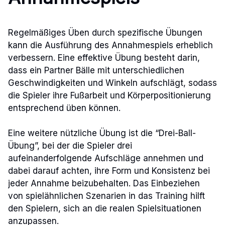
Regelmäßiges Üben durch spezifische Übungen
kann die Ausführung des Annahmespiels erheblich
verbessern. Eine effektive Übung besteht darin,
dass ein Partner Bälle mit unterschiedlichen
Geschwindigkeiten und Winkeln aufschlägt, sodass
die Spieler ihre Fußarbeit und Körperpositionierung
entsprechend üben können.
Eine weitere nützliche Übung ist die “Drei-Ball-
Übung”, bei der die Spieler drei
aufeinanderfolgende Aufschläge annehmen und
dabei darauf achten, ihre Form und Konsistenz bei
jeder Annahme beizubehalten. Das Einbeziehen
von spielähnlichen Szenarien in das Training hilft
den Spielern, sich an die realen Spielsituationen
anzupassen.