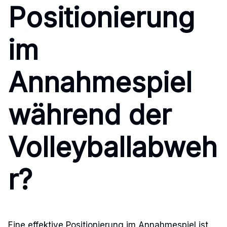
Positionierung
im
Annahmespiel
während der
Volleyballabweh
r?
Eine effektive Positionierung im Annahmespiel ist