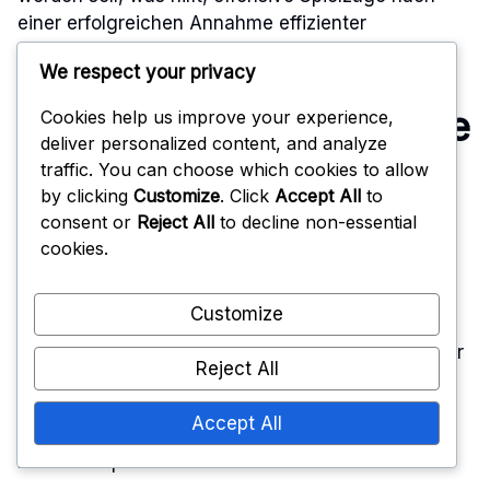
einer erfolgreichen Annahme effizienter
vorzubereiten.
We respect your privacy
Positionierungsstrategie
Cookies help us improve your experience,
deliver personalized content, and analyze
n der defensiven
traffic. You can choose which cookies to allow
by clicking
Customize
. Click
Accept All
to
Spezialisten
consent or
Reject All
to decline non-essential
cookies.
Defensive Spezialisten sind Spieler, die sich
Customize
hauptsächlich auf das Annahmespiel und die
Abwehr in der Hinterreihe konzentrieren und oft für
Reject All
Spieler in der Vorderreihe eingewechselt werden.
Ihre Positionierung ist entscheidend, um die
Accept All
defensiven Fähigkeiten des Teams während des
Annahmespiels zu maximieren.