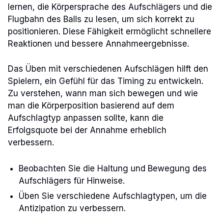
lernen, die Körpersprache des Aufschlägers und die
Flugbahn des Balls zu lesen, um sich korrekt zu
positionieren. Diese Fähigkeit ermöglicht schnellere
Reaktionen und bessere Annahmeergebnisse.
Das Üben mit verschiedenen Aufschlägen hilft den
Spielern, ein Gefühl für das Timing zu entwickeln.
Zu verstehen, wann man sich bewegen und wie
man die Körperposition basierend auf dem
Aufschlagtyp anpassen sollte, kann die
Erfolgsquote bei der Annahme erheblich
verbessern.
Beobachten Sie die Haltung und Bewegung des
Aufschlägers für Hinweise.
Üben Sie verschiedene Aufschlagtypen, um die
Antizipation zu verbessern.