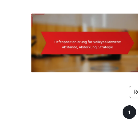
R
Posts
1
pagination