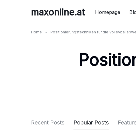
Skip
maxonline.at
to
Homepage
Bl
content
Home
-
Positionierungstechniken für die Volleyballabw
Positio
Recent Posts
Popular Posts
Featur